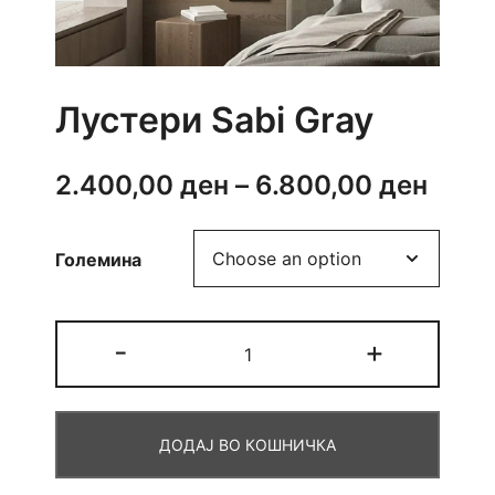
Лустери Sabi Gray
Price
2.400,00
ден
–
6.800,00
ден
rang
Големина
2.40
thro
Лустери
-
+
6.80
Sabi
Gray
quantity
ДОДАЈ ВО КОШНИЧКА