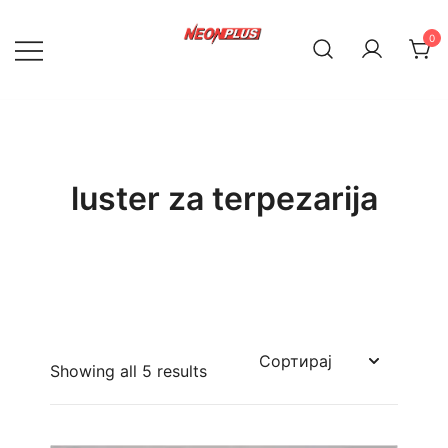
Skip
to
0
content
NeonPlus
luster za terpezarija
Showing all 5 results