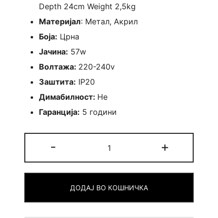
Depth 24cm Weight 2,5kg
Материјал
: Метал, Акрил
Боја:
Црна
Јачина:
57w
Волтажа:
220-240v
Заштита:
IP20
Димабилност:
Не
Гаранција:
5 години
Лустер
-
+
Nala
quantity
ДОДАЈ ВО КОШНИЧКА