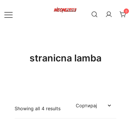
Skip
to
0
content
NeonPlus
stranicna lamba
Showing all 4 results