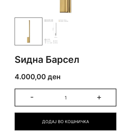
Ѕидна Барсел
4.000,00
ден
Ѕидна
-
+
Барсел
quantity
ДОДАЈ ВО КОШНИЧКА