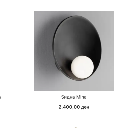
a
Ѕидна Mina
н
2.400,00
ден