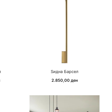
л
Ѕидна Барсел
н
2.850,00
ден