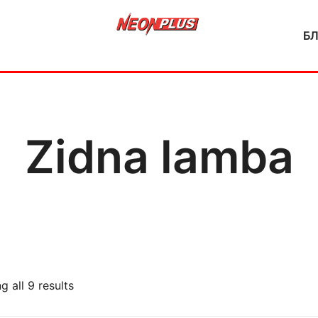
Б
NeonPlus
Zidna lamba
 all 9 results