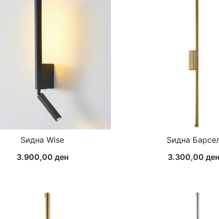
Ѕидна Wise
Ѕидна Барсе
3.900,00
ден
3.300,00
де