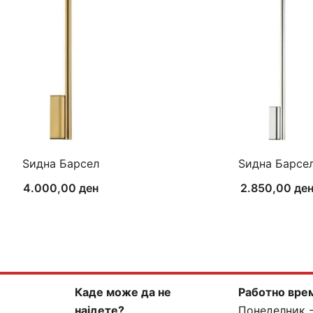
Ѕидна Барсел
Ѕидна Барсе
4.000,00
ден
2.850,00
де
Каде може да не
Работно вре
најдете?
Понеделник 