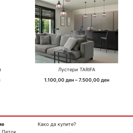
л
Лустери TARIFA
Price
н
1.100,00
ден
–
7.500,00
ден
range:
1.100,00 
through
7.500,00 
ме
Како да купите?
- Петок