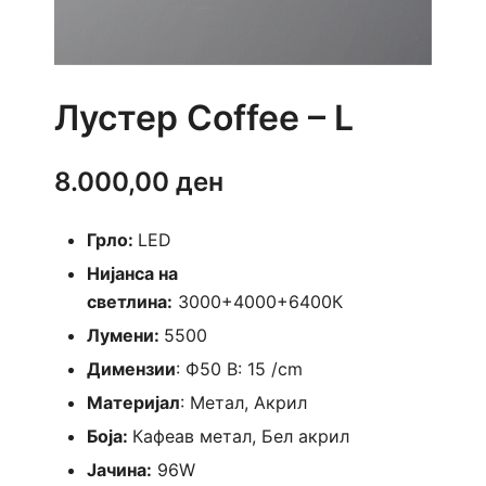
Лустер Coffee – L
8.000,00
ден
Грло:
LED
Нијанса на
светлина:
3000+4000+6400К
Лумени:
5500
Димензии
: Ф50 В: 15 /cm
Материјал
: Метал, Акрил
Боја:
Кафеав метал, Бел акрил
Јачина:
96W