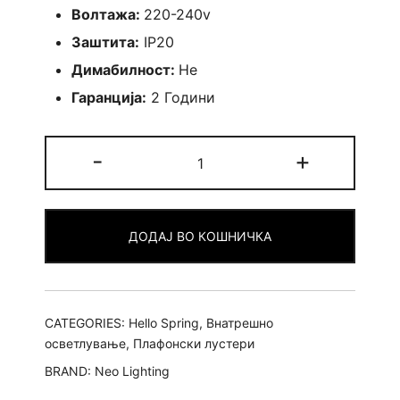
Волтажа:
220-240v
Заштита:
IP20
Димабилност:
Не
Гаранција:
2 Години
Лустер
-
+
Coffee
-
L
ДОДАЈ ВО КОШНИЧКА
quantity
CATEGORIES:
Hello Spring
,
Внатрешно
осветлување
,
Плафонски лустери
BRAND:
Neo Lighting