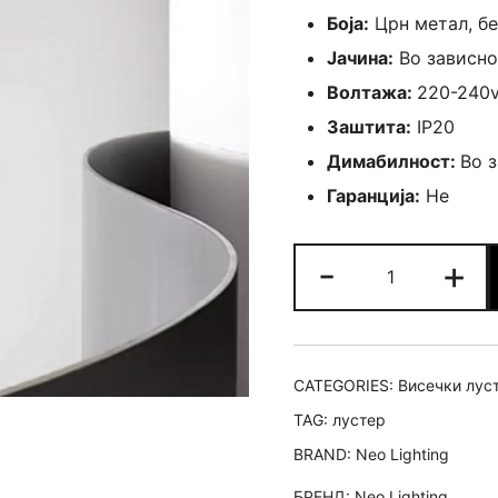
Боја:
Црн метал, бе
Јачина:
Во зависно
Волтажа:
220-240
Заштита:
IP20
Димабилност:
Во 
Гаранција:
Не
Лустер
-
+
Gregg
RL
quantity
CATEGORIES:
Висечки лус
TAG:
лустер
BRAND:
Neo Lighting
БРЕНД:
Neo Lighting