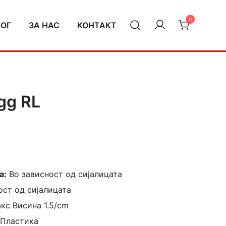
0
ЛОГ
ЗА НАС
КОНТАКТ
gg RL
а:
Во зависност од сијалицата
ост од сијалицата
акс Висина 1.5/cm
 Пластика