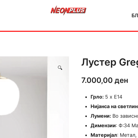
Б
NeonPlus
Лустер Gre
🔍
7.000,00
ден
Грло:
5 x E14
Нијанса на светлин
Лумени:
Во зависн
Димензии
: Ф:34 М
Материјал
: Метал,