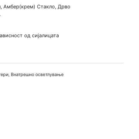
, Амбер(крем) Стакло, Дрво
v
зависност од сијалицата
тери
,
Внатрешно осветлување