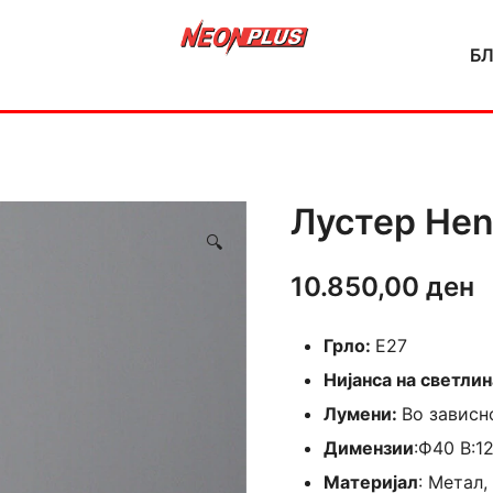
Б
NeonPlus
Лустер Hen
🔍
10.850,00
ден
Грло:
E27
Нијанса на светлин
Лумени:
Во зависн
Димензии
:Ф40 В:1
Материјал
: Метал,