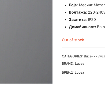
Боја:
Месинг Метал
Волтажа:
220-240
Заштита:
IP20
Димабилност:
Во 
Out of stock
CATEGORIES:
Висечки лус
BRAND:
Lucea
БРЕНД:
Lucea