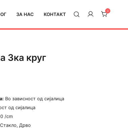
0
ЛОГ
ЗА НАС
КОНТАКТ
a 3ка круг
а:
Во зависност од сијалица
ост од сијалица
20 /cm
 Стакло, Дрво