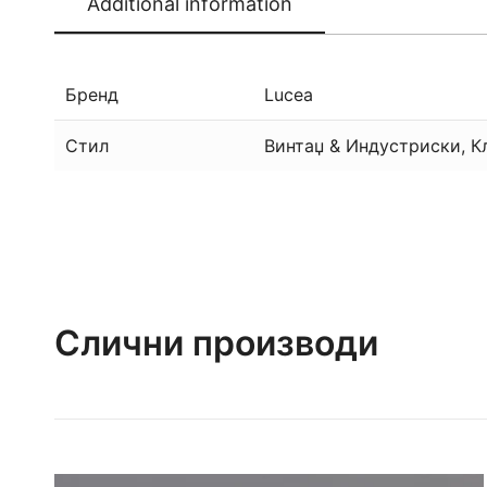
Additional information
Бренд
Lucea
Стил
Винтаџ & Индустриски, К
Слични производи