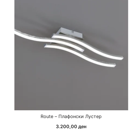
Route – Плафонски Лустер
3.200,00
ден