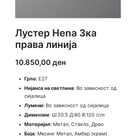
Лустер Hena 3ка
права линија
10.850,00
ден
Грло:
E27
Нијанса на светлина:
Во зависност од
сијалица
Лумени:
Во зависност од сијалица
Димензии
: Ш:20.5 Д:80 В:120 /cm
Материјал
: Метал, Стакло, Дрво
Боја:
Месинг Метал, Амбер (крем)