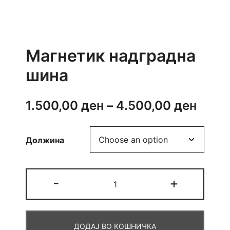
Магнетик надградна
шина
Price
1.500,00
ден
–
4.500,00
ден
range
Должина
1.500
thro
Магнетик
-
+
4.500
надградна
шина
quantity
ДОДАЈ ВО КОШНИЧКА