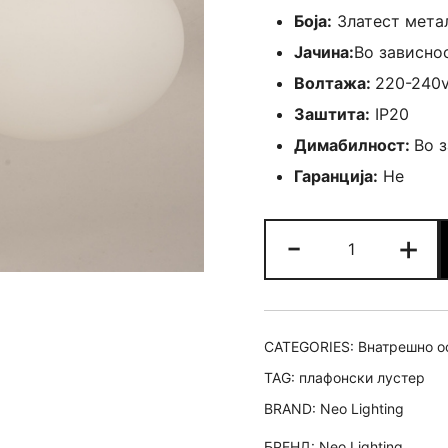
Боја:
Златест метал
Јачина:
Во зависно
Волтажа:
220-240
Заштита:
IP20
Димабилност:
Во 
Гаранција:
Не
Плафонски
-
+
лустер
Nifea
Brass
quantity
CATEGORIES:
Внатрешно о
TAG:
плафонски лустер
BRAND:
Neo Lighting
БРЕНД:
Neo Lighting