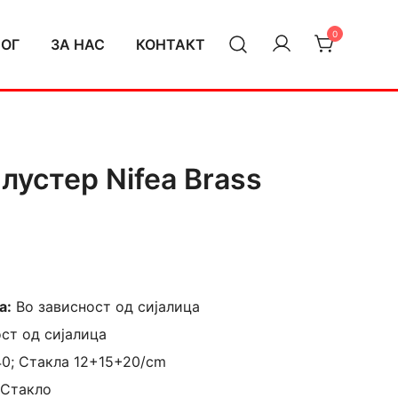
0
ЛОГ
ЗА НАС
КОНТАКТ
лустер Nifea Brass
а:
Во зависност од сијалица
ст од сијалица
40; Стакла 12+15+20/cm
 Стакло