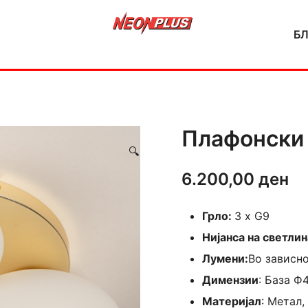
Б
NeonPlus
Плафонски 
🔍
6.200,00
ден
Грло:
3 х G9
Нијанса на светлин
Лумени:
Во зависно
Димензии
: База Ф
Материјал
: Метал,