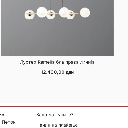
Лустер Ramella 6ка права линија
12.400,00
ден
ме
Како да купите?
- Петок
Начин на плаќање