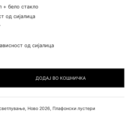
 + бело стакло
ст од сијалица
v
зависност од сијалица
ДОДАЈ ВО КОШНИЧКА
светлување
,
Ново 2026
,
Плафонски лустери