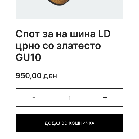
Спот за на шина LD
црно со златесто
GU10
950,00
ден
Спот
-
+
за
на
шина
ДОДАЈ ВО КОШНИЧКА
LD
црно