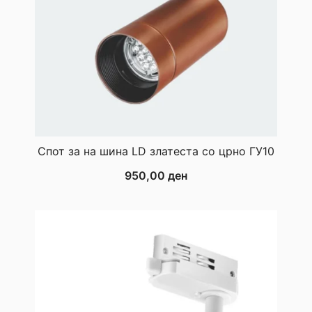
Спот за на шина LD златеста со црно ГУ10
950,00
ден