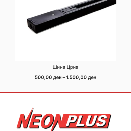
Шина Црна
Price
500,00
ден
–
1.500,00
ден
range:
500,00 ден
through
1.500,00 ден