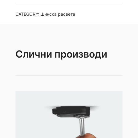
со
златесто
CATEGORY:
Шинска расвета
GU10
quantity
Слични производи