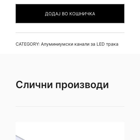
П108
ДОДАЈ ВО КОШНИЧКА
1.7см
2m
quantity
CATEGORY:
Алуминиумски канали за LED трака
Слични производи