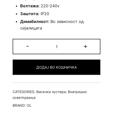
Волтажа:
220-240v
Заштита:
IP20
Димабилност:
Во зависност од
сијалицата
Висечки
-
+
цилиндар
40см
-
ДОДАЈ ВО КОШНИЧКА
ЦРН
GU10
quantity
CATEGORIES:
Висечки лустери
,
Внатрешно
осветлување
BRAND:
OL