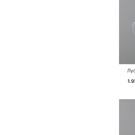
Лус
1.