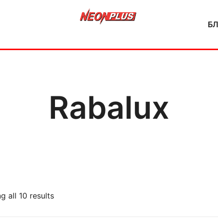
Б
NeonPlus
Rabalux
 all 10 results