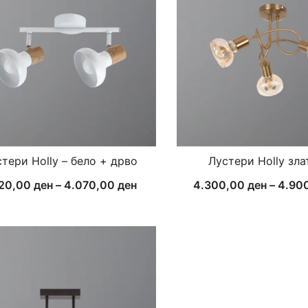
тери Holly – бело + дрво
Лустери Holly зла
Price
920,00
ден
–
4.070,00
ден
4.300,00
ден
–
4.90
range:
1.920,00 ден
through
4.070,00 ден