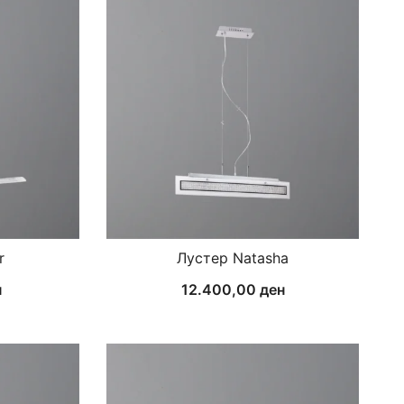
r
Лустер Natasha
н
12.400,00
ден