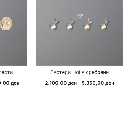
тести
Лустери Holly сребрени
Price
Price
0,00
ден
2.100,00
ден
–
5.350,00
ден
range:
range:
4.300,00 ден
2.100,00 
through
through
4.900,00 ден
5.350,00 