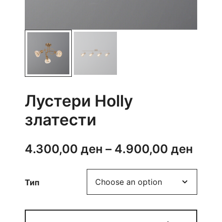
Лустери Holly
златести
Price
4.300,00
ден
–
4.900,00
ден
rang
Тип
4.30
thro
Лустери