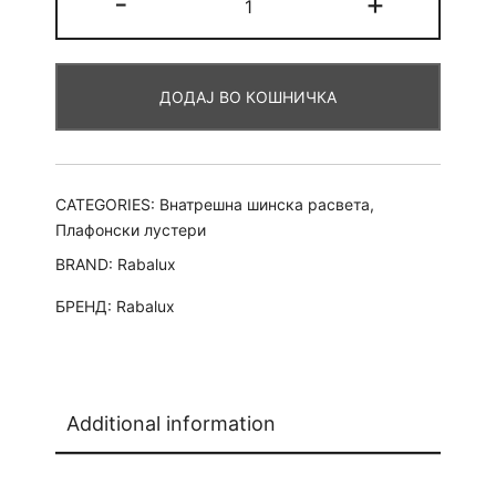
-
+
4.90
Holly
златести
quantity
ДОДАЈ ВО КОШНИЧКА
CATEGORIES:
Внатрешна шинска расвета
,
Плафонски лустери
BRAND:
Rabalux
БРЕНД:
Rabalux
Additional information