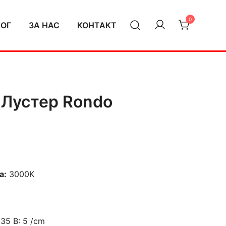
0
ЛОГ
ЗА НАС
КОНТАКТ
 Лустер Rondo
а:
3000K
 35 B: 5 /cm