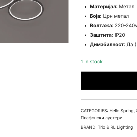
Материјал
: Метал
Боја:
Црн метал
Волтажа:
220-240
Заштита:
IP20
Димабилност:
Да (
1 in stock
CATEGORIES:
Hello Spring
,
Плафонски лустери
BRAND:
Trio & RL Lighting