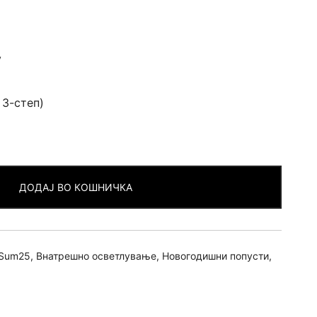
v
 3-степ)
ДОДАЈ ВО КОШНИЧКА
Sum25
,
Внатрешно осветлување
,
Новогодишни попусти
,