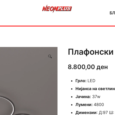
Б
NeonPlus
Плафонски
🔍
8.800,00
ден
Грло:
LED
Нијанса на светлин
Јачина:
37w
Лумени:
4800
Димензии
: Д:97 Ш: