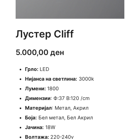
Лустер Cliff
5.000,00
ден
Грло:
LED
Нијанса на светлина:
3000k
Лумени:
1800
Димензии
: Ф:37 В:120 /cm
Материјал
: Метал, Акрил
Боја:
Бел метал, Бел Акрил
Јачина:
18W
Волтажа:
220-240v