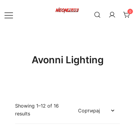
Skip
to
0
content
NeonPlus
Avonni Lighting
Showing 1–12 of 16
results