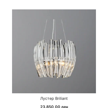
Лустер Briliant
23.850,00
ден