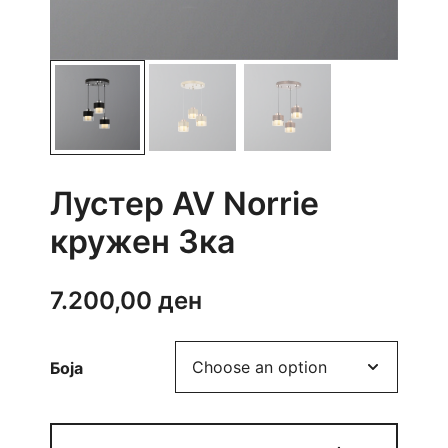
Лустер AV Norrie
кружен 3ка
7.200,00
ден
Боја
Лустер