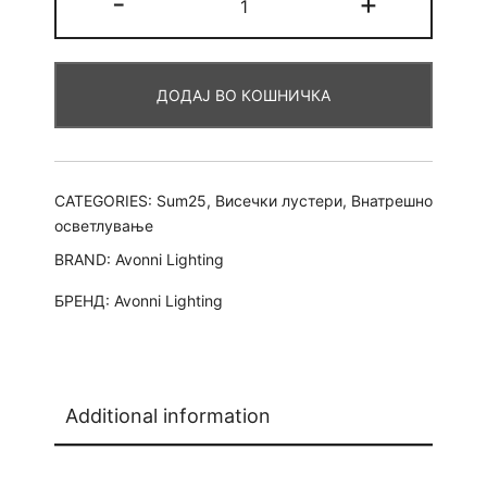
-
+
AV
Norrie
кружен
ДОДАЈ ВО КОШНИЧКА
3ка
quantity
CATEGORIES:
Sum25
,
Висечки лустери
,
Внатрешно
осветлување
BRAND:
Avonni Lighting
БРЕНД:
Avonni Lighting
Additional information