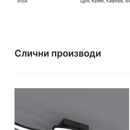
Боја
Црн, Крем, Кафеав, Б
Слични производи