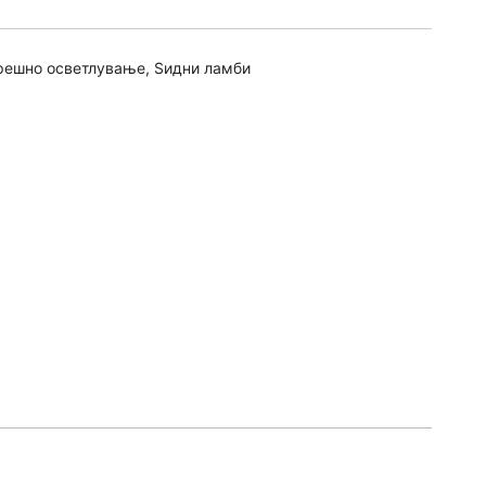
решно осветлување
,
Ѕидни ламби