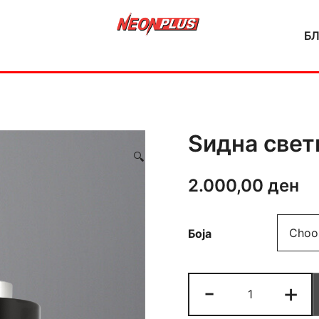
Б
NeonPlus
Ѕидна свет
🔍
2.000,00
ден
Боја
Ѕидна
-
+
светилка