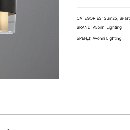
AV
Norrie
quantity
CATEGORIES:
Sum25
,
Внат
BRAND:
Avonni Lighting
БРЕНД:
Avonni Lighting