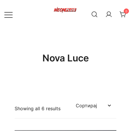
Skip
to
0
content
NeonPlus
Nova Luce
Showing all 6 results