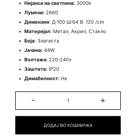
Нијанса на светлина:
3000k
Лумени:
2660
Димензии
: Д:100 Ш:64 В: 120 /cm
Материјал
: Метал, Акрил, Стакло
Боја:
Златеста
Јачина:
44W
Волтажа:
220-240v
Заштита:
IP20
Димабилност:
Не
Лустер
-
+
Celia
quantity
ДОДАЈ ВО КОШНИЧКА