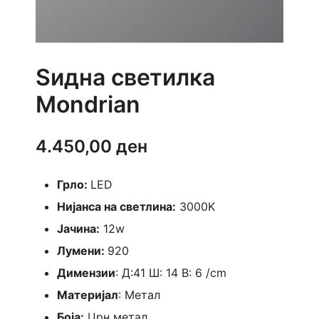
Ѕидна светилка
Mondrian
4.450,00
ден
Грло:
LED
Нијанса на светлина:
3000K
Јачина:
12w
Лумени:
920
Димензии
: Д:41 Ш: 14 B: 6 /cm
Материјал
: Метал
Боја:
Црн метал