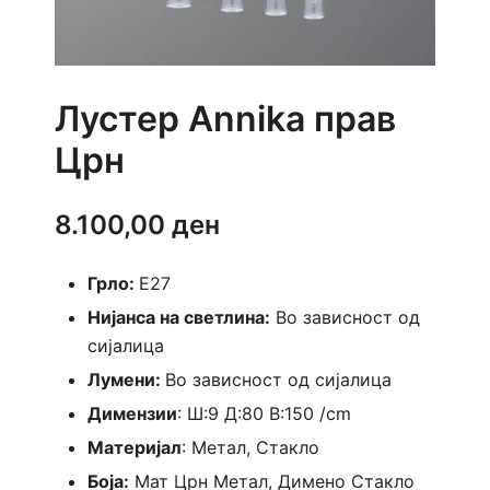
Лустер Annika прав
Црн
8.100,00
ден
Грло:
E27
Нијанса на светлина:
Во зависност од
сијалица
Лумени:
Во зависност од сијалица
Димензии
: Ш:9 Д:80 В:150 /cm
Материјал
: Метал, Стакло
Боја:
Мат Црн Метал, Димено Стакло