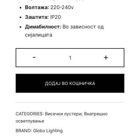
Волтажа:
220-240v
Заштита:
IP20
Димабилност:
Во зависност од
сијалицата
Лустер
-
+
Annika
прав
Црн
ДОДАЈ ВО КОШНИЧКА
quantity
CATEGORIES:
Висечки лустери
,
Внатрешно
осветлување
BRAND:
Globo Lighting