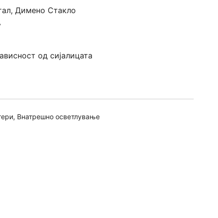
ал, Димено Стакло
v
зависност од сијалицата
тери
,
Внатрешно осветлување