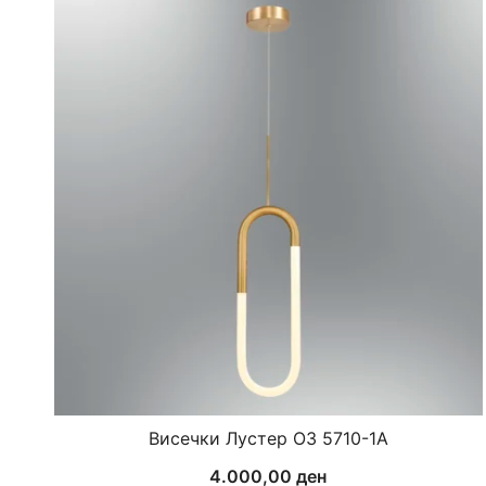
Висечки Лустер ОЗ 5710-1А
4.000,00
ден