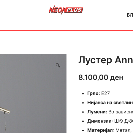
Б
NeonPlus
Лустер Ann
🔍
8.100,00
ден
Грло:
E27
Нијанса на светлин
Лумени:
Во зависн
Димензии
: Ш:9 Д:8
Материјал
: Метал,