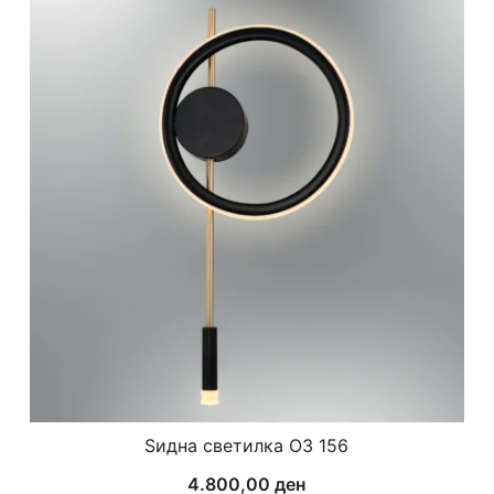
Ѕидна светилка ОЗ 156
4.800,00
ден