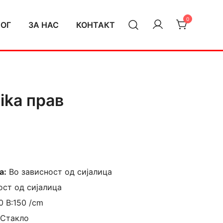
0
ЛОГ
ЗА НАС
КОНТАКТ
ika прав
а:
Во зависност од сијалица
ост од сијалица
0 В:150 /cm
 Стакло