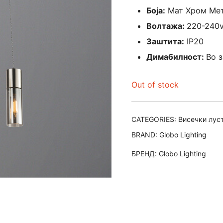
Боја:
Мат Хром Мет
Волтажа:
220-240
Заштита:
IP20
Димабилност:
Во 
Out of stock
CATEGORIES:
Висечки лус
BRAND:
Globo Lighting
БРЕНД:
Globo Lighting