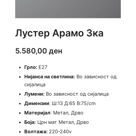
Лустер Арамо 3ка
5.580,00
ден
Грло:
E27
Нијанса на светлина:
Во зависност од
сијалица
Лумени:
Во зависност од сијалица
Димензии
: Ш:13 Д:65 В:75/cm
Материјал
: Метал, Дрво
Боја:
Црн мат Метал, Дрво
Волтажа:
220-240v