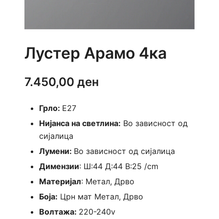
Лустер Арамо 4ка
7.450,00
ден
Грло:
E27
Нијанса на светлина:
Во зависност од
сијалица
Лумени:
Во зависност од сијалица
Димензии
: Ш:44 Д:44 В:25 /cm
Материјал
: Метал, Дрво
Боја:
Црн мат Метал, Дрво
Волтажа:
220-240v