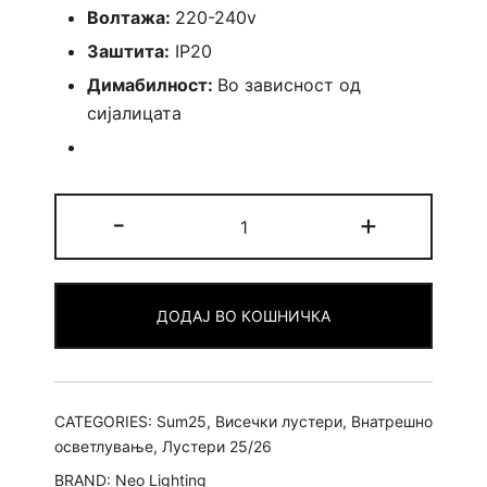
Волтажа:
220-240v
Заштита:
IP20
Димабилност:
Во зависност од
сијалицата
Лустер
-
+
Brienne
quantity
ДОДАЈ ВО КОШНИЧКА
CATEGORIES:
Sum25
,
Висечки лустери
,
Внатрешно
осветлување
,
Лустери 25/26
BRAND:
Neo Lighting