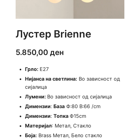
Лустер Brienne
5.850,00
ден
Грло:
E27
Нијанса на светлина:
Во зависност од
сијалица
Лумени:
Во зависност од сијалица
Димензии
:
База
Ф:80 В:66 /cm
Димензии
:
Топка
Ф15cm
Материјал
: Метал, Стакло
Боја:
Brass Метал, Бело стакло