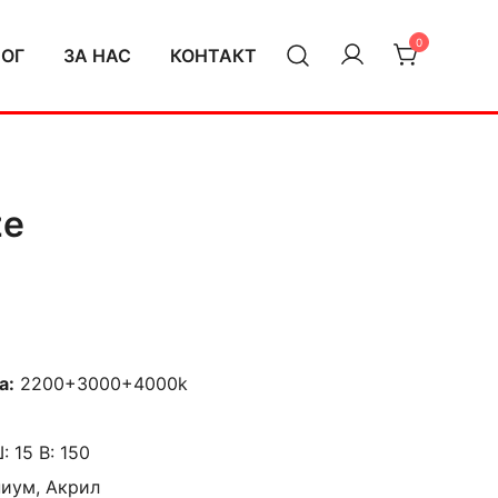
0
ЛОГ
ЗА НАС
КОНТАКТ
ze
а:
2200+3000+4000k
Ш: 15 В: 150
ниум, Акрил