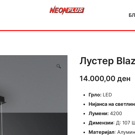
Б
NeonPlus
Лустер Bla
🔍
14.000,00
ден
Грло:
LED
Нијанса на светлин
Лумени:
4200
Димензии
: Д: 107 
Материјал
: Алуми