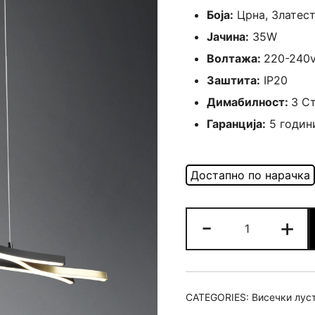
Боја:
Црна, Златес
Јачина:
35W
Волтажа:
220-240
Заштита:
IP20
Димабилност:
3 С
Гаранција:
5 годин
Лустер
-
+
Blaze
quantity
CATEGORIES:
Висечки лус