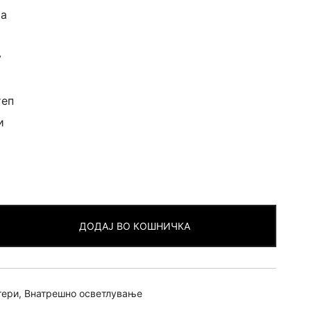
та
v
теп
и
ДОДАЈ ВО КОШНИЧКА
тери
,
Внатрешно осветлување