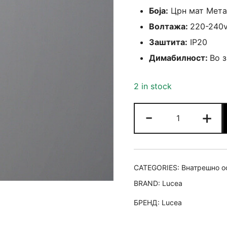
Боја:
Црн мат Мета
Волтажа:
220-240
Заштита:
IP20
Димабилност:
Во 
2 in stock
Лустер
-
+
Арамо
единечен
quantity
CATEGORIES:
Внатрешно о
BRAND:
Lucea
БРЕНД:
Lucea