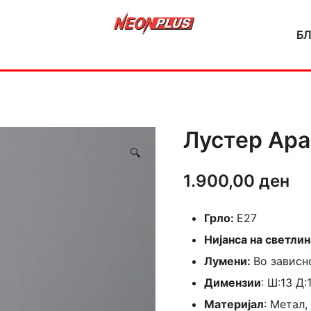
Б
NeonPlus
Лустер Ар
🔍
1.900,00
ден
Грло:
E27
Нијанса на светлин
Лумени:
Во зависн
Димензии
: Ш:13 Д:
Материјал
: Метал,