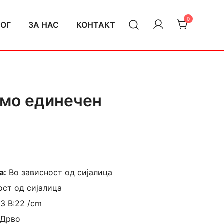
0
ЛОГ
ЗА НАС
КОНТАКТ
амо единечен
а:
Во зависност од сијалица
ост од сијалица
13 В:22 /cm
 Дрво