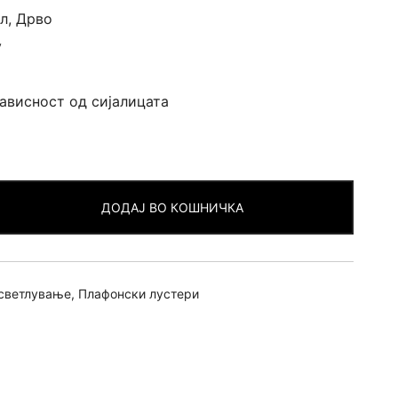
л, Дрво
v
зависност од сијалицата
ДОДАЈ ВО КОШНИЧКА
светлување
,
Плафонски лустери