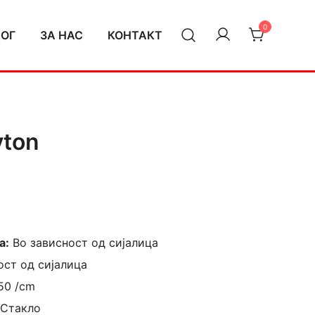
0
ЛОГ
ЗА НАС
КОНТАКТ
yton
а:
Во зависност од сијалица
ост од сијалица
150 /cm
 Стакло