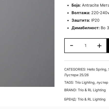
Боја:
Antracite Мет
Волтажа:
220-240
Заштита:
IP20
Димабилност:
Во 
Лустер
-
+
Clayton
quantity
CATEGORIES:
Hello Spring
,
Лустери 25/26
TAGS:
Trio Lighitng
,
лустер
BRAND:
Trio & RL Lighting
БРЕНД:
Trio & RL Lighting