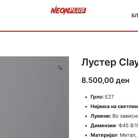
Б
NeonPlus
Лустер Cla
🔍
8.500,00
ден
Грло:
E27
Нијанса на светлин
Лумени:
Во зависн
Димензии
: Ф45 В:
Материјал
: Метал,