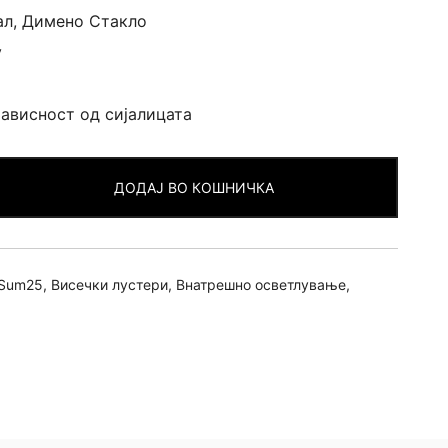
ал, Димено Стакло
v
Зависност од сијалицата
ДОДАЈ ВО КОШНИЧКА
Sum25
,
Висечки лустери
,
Внатрешно осветлување
,