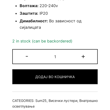
Волтажа:
220-240v
Заштита:
IP20
Димабилност:
Во зависност од
сијалицата
2 in stock (can be backordered)
Лустер
-
+
Feno
единечен
quantity
ДОДАЈ ВО КОШНИЧКА
CATEGORIES:
Sum25
,
Висечки лустери
,
Внатрешно
осветлување