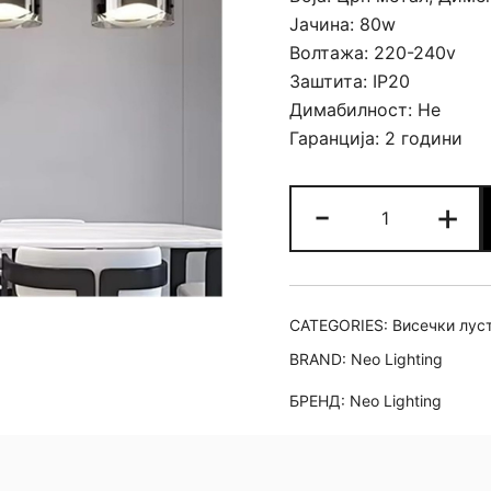
Јачина: 80w
Волтажа: 220-240v
Заштита: IP20
Димабилност: Не
Гаранција: 2 години
Лустер
-
+
Generic
L
quantity
CATEGORIES:
Висечки лус
BRAND:
Neo Lighting
БРЕНД:
Neo Lighting