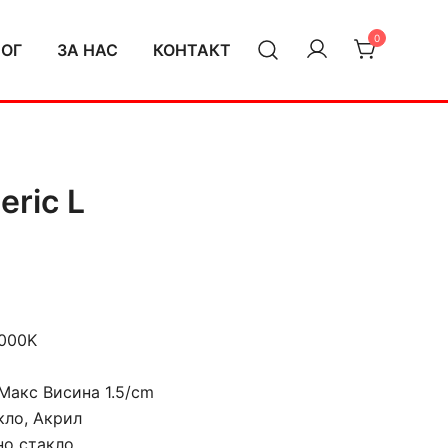
0
ЛОГ
ЗА НАС
КОНТАКТ
eric L
3000K
Макс Висина 1.5/cm
кло, Акрил
но стакло