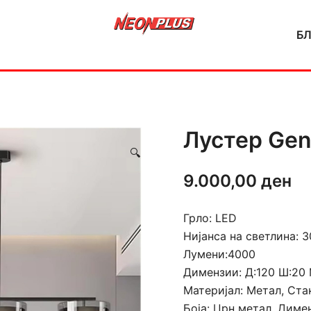
Б
NeonPlus
Лустер Gen
🔍
9.000,00
ден
Грло: LED
Нијанса на светлина: 
Лумени:4000
Димензии: Д:120 Ш:20 
Материјал: Метал, Ста
Боја: Црн метал, Диме