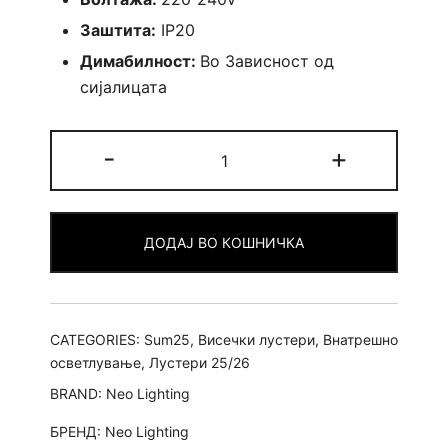
Заштита:
IP20
Димабилност:
Во Зависност од
сијалицата
Лустер
-
+
Rado
4
quantity
ДОДАЈ ВО КОШНИЧКА
CATEGORIES:
Sum25
,
Висечки лустери
,
Внатрешно
осветлување
,
Лустери 25/26
BRAND:
Neo Lighting
БРЕНД:
Neo Lighting