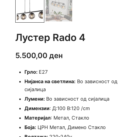
Лустер Rado 4
5.500,00
ден
Грло:
E27
Нијанса на светлина:
Во зависност од
сијалица
Лумени:
Во зависност од сијалица
Димензии
: Д:100 В:120 /cm
Материјал
: Метал, Стакло
Боја:
ЦРН Метал, Димено Стакло
Волтажа:
220-240v