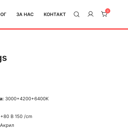
0
ЛОГ
ЗА НАС
КОНТАКТ
gs
а:
3000+4200+6400K
+80 В 150 /cm
 Акрил