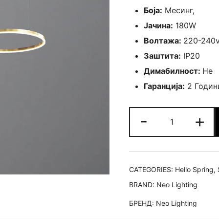
Боја:
Месинг,
Јачина:
180W
Волтажа:
220-240
Заштита:
IP20
Димабилност:
Не
Гаранција:
2 Годин
Лустер
-
+
Rings
quantity
CATEGORIES:
Hello Spring
,
BRAND:
Neo Lighting
БРЕНД:
Neo Lighting