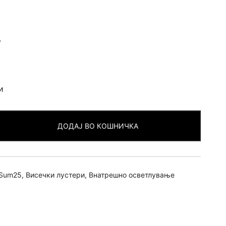
v
и
ДОДАЈ ВО КОШНИЧКА
Sum25
,
Висечки лустери
,
Внатрешно осветлување