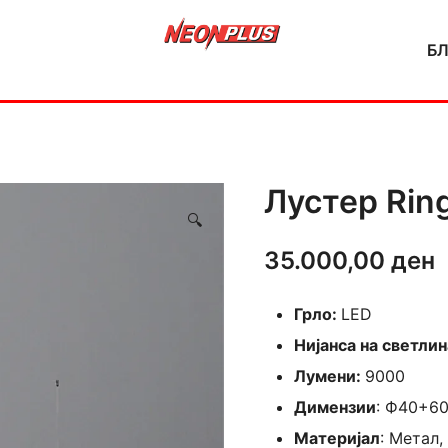
Б
NeonPlus
Лустер Rin
🔍
35.000,00
ден
Грло:
LED
Нијанса на светлин
Лумени:
9000
Димензии
: Ф40+60
Материјал
: Метал,