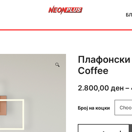
Б
NeonPlus
Плафонски 
🔍
Coffee
2.800,00
ден
–
Број на коцки
Плафонски