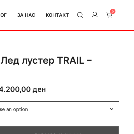
0
ЛОГ
ЗА НАС
КОНТАКТ
Лед лустер TRAIL –
Price
4.200,00
ден
range:
2.800,00 ден
through