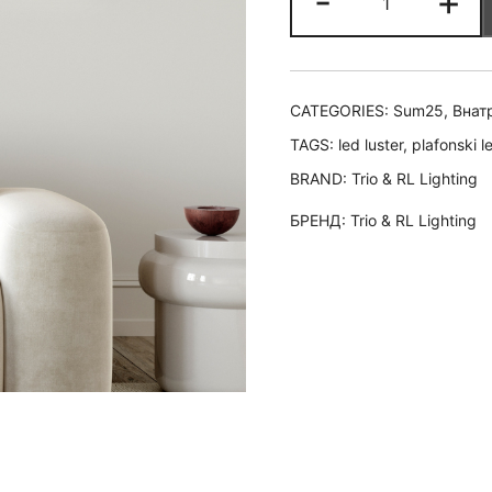
-
+
Лед
лустер
TRAIL
-
CATEGORIES:
Sum25
,
Внат
Coffee
TAGS:
led luster
,
plafonski l
quantity
BRAND:
Trio & RL Lighting
БРЕНД:
Trio & RL Lighting