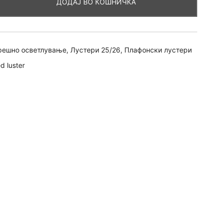
ДОДАЈ ВО КОШНИЧКА
4.200,00 ден
решно осветлување
,
Лустери 25/26
,
Плафонски лустери
ed luster