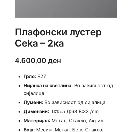
Плафонски лустер
Ceka – 2ка
4.600,00
ден
Грло:
E27
Нијанса на светлина:
Во зависност од
сијалица
Лумени:
Во зависност од сијалица
Димензии
: Ш:15.5 Д:68 В:33 /cm
Материјал
: Метал, Стакло, Акрил
Боја:
Месинг Метал, Бело Стакло,