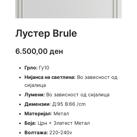
Лустер Brule
6.500,00
ден
Грло:
Гу10
Нијанса на светлина:
Во зависност од
сијалица
Лумени:
Во зависност од сијалица
Димензии
: Д:95 В:66 /cm
Материјал
: Метал
Боја:
Црн + Златест Метал
Волтажа:
220-240v