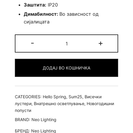
Заштита:
IP20
Димабилност:
Во зависност од
сијалицата
Лустер
-
+
Brule
quantity
ДОДАЈ ВО КОШНИЧКА
CATEGORIES:
Hello Spring
,
Sum25
,
Висечки
лустери
,
Внатрешно осветлување
,
Новогодишни
попусти
BRAND:
Neo Lighting
БРЕНД:
Neo Lighting