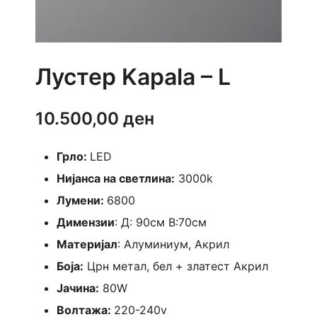
Лустер Kapala – L
10.500,00
ден
Грло:
LED
Нијанса на светлина:
3000k
Лумени:
6800
Димензии
: Д: 90см В:70см
Материјал
: Алуминиум, Акрил
Боја:
Црн метал, бел + златест Акрил
Јачина:
80W
Волтажа:
220-240v