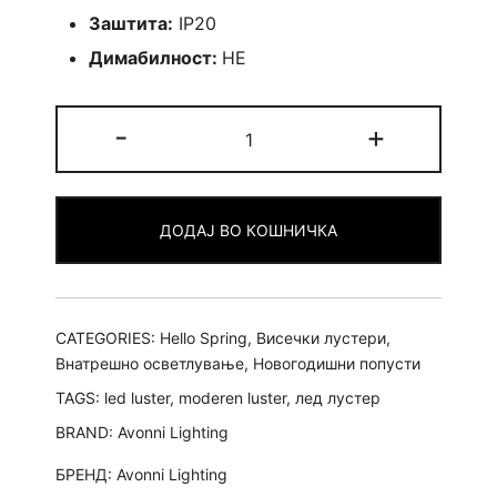
Заштита:
IP20
Димабилност:
НЕ
Лустер
-
+
Kapala
-
L
ДОДАЈ ВО КОШНИЧКА
quantity
CATEGORIES:
Hello Spring
,
Висечки лустери
,
Внатрешно осветлување
,
Новогодишни попусти
TAGS:
led luster
,
moderen luster
,
лед лустер
BRAND:
Avonni Lighting
БРЕНД:
Avonni Lighting