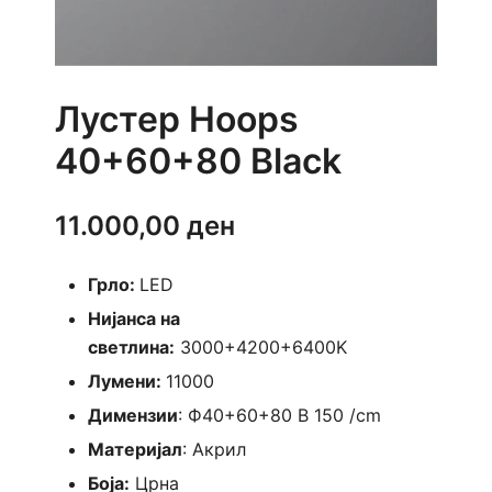
Лустер Hoops
40+60+80 Black
11.000,00
ден
Грло:
LED
Нијанса на
светлина:
3000+4200+6400K
Лумени:
11000
Димензии
: Ф40+60+80 В 150 /cm
Материјал
: Акрил
Боја:
Црна