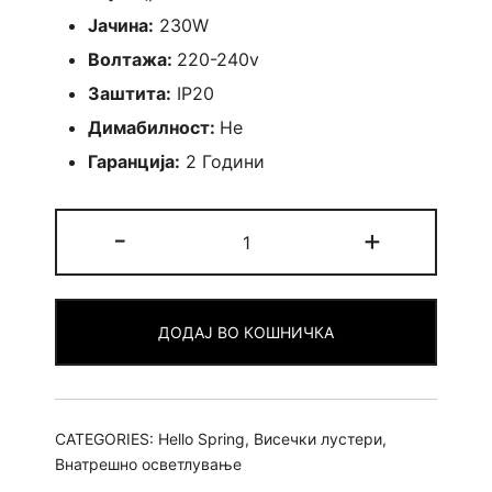
Јачина:
230W
Волтажа:
220-240v
Заштита:
IP20
Димабилност:
Не
Гаранција:
2 Години
Лустер
-
+
Hoops
40+60+80
Black
ДОДАЈ ВО КОШНИЧКА
quantity
CATEGORIES:
Hello Spring
,
Висечки лустери
,
Внатрешно осветлување