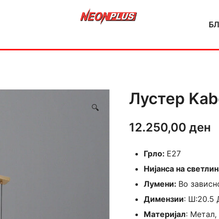
Б
NeonPlus
Лустер Kab
🔍
12.250,00
ден
Грло:
E27
Нијанса на светлин
Лумени:
Во зависн
Димензии
: Ш:20.5 
Материјал
: Метал,