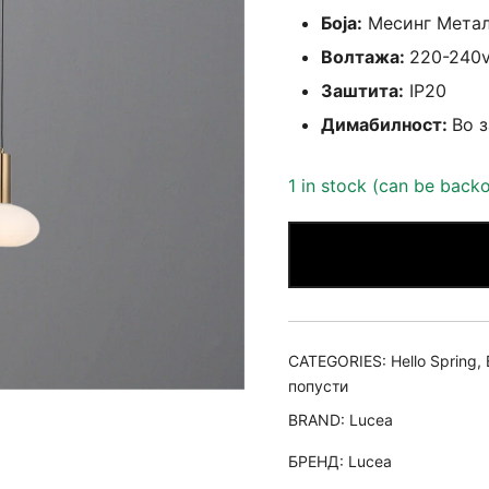
Боја:
Месинг Метал
Волтажа:
220-240
Заштита:
IP20
Димабилност:
Во 
1 in stock (can be back
CATEGORIES:
Hello Spring
,
попусти
BRAND:
Lucea
БРЕНД:
Lucea