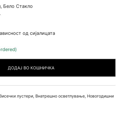
, Бело Стакло
v
зависност од сијалицата
ordered)
ДОДАЈ ВО КОШНИЧКА
Висечки лустери
,
Внатрешно осветлување
,
Новогодишни