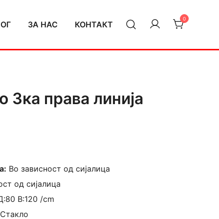
0
ЛОГ
ЗА НАС
КОНТАКТ
o 3ка права линија
а:
Во зависност од сијалица
ост од сијалица
Д:80 В:120 /cm
 Стакло