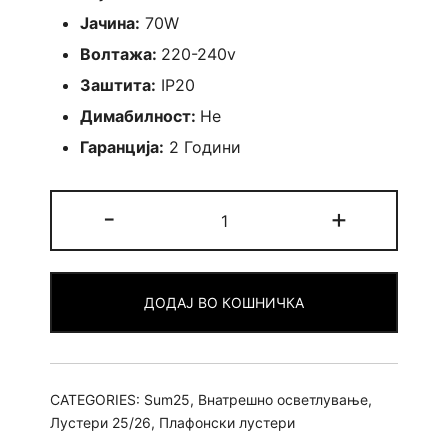
Јачина:
70W
Волтажа:
220-240v
Заштита:
IP20
Димабилност:
Не
Гаранција:
2 Години
Лустер
-
+
Nuo
30+40+50
quantity
ДОДАЈ ВО КОШНИЧКА
CATEGORIES:
Sum25
,
Внатрешно осветлување
,
Лустери 25/26
,
Плафонски лустери