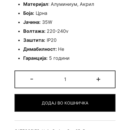
Материјал
: Алуминиум, Акрил
Боја:
Црна
Јачина:
35W
Волтажа:
220-240v
Заштита:
IP20
Димабилност:
Не
Гаранција:
5 години
Лустер
-
+
Salerno
quantity
ДОДАЈ ВО КОШНИЧКА