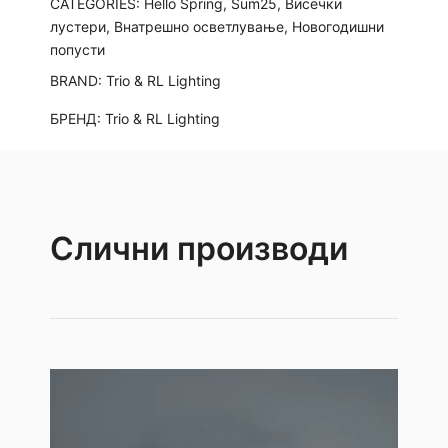
CATEGORIES:
Hello Spring
,
Sum25
,
Висечки
лустери
,
Внатрешно осветлување
,
Новогодишни
попусти
BRAND:
Trio & RL Lighting
БРЕНД:
Trio & RL Lighting
Слични производи