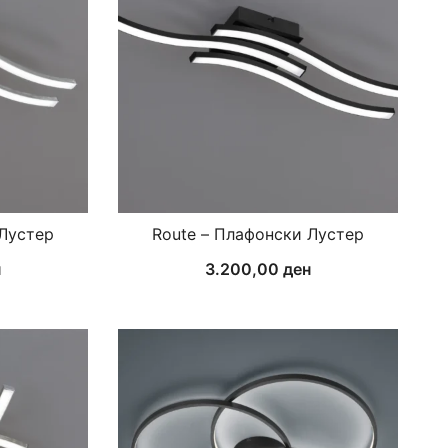
 Лустер
Route – Плафонски Лустер
н
3.200,00
ден