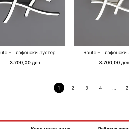
ute – Плафонски Лустер
Route – Плафонски
3.700,00
ден
3.700,00
де
1
2
3
4
…
2
Каде може да не
Работно вре