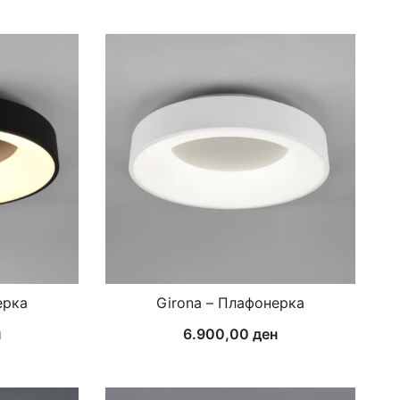
ерка
Girona – Плафонерка
н
6.900,00
ден