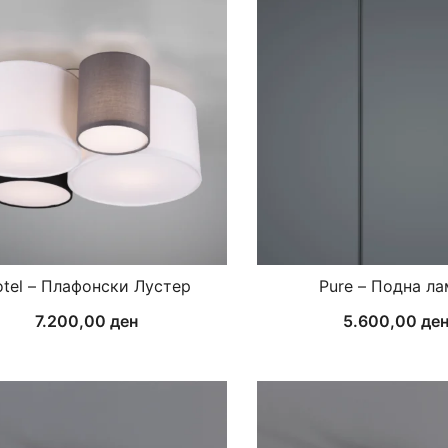
tel – Плафонски Лустер
Pure – Подна л
7.200,00
ден
5.600,00
де