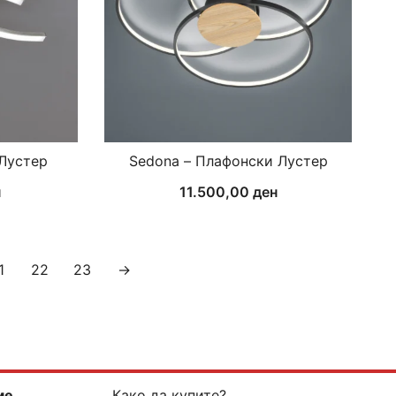
 Лустер
Sedona – Плафонски Лустер
н
11.500,00
ден
1
22
23
→
ме
Како да купите?