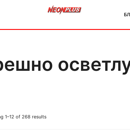
Б
NeonPlus
решно осветл
g 1–12 of 268 results