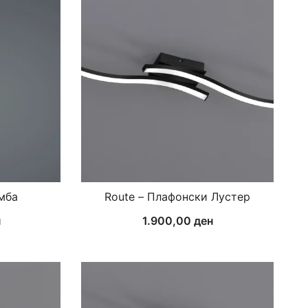
амба
Route – Плафонски Лустер
н
1.900,00
ден