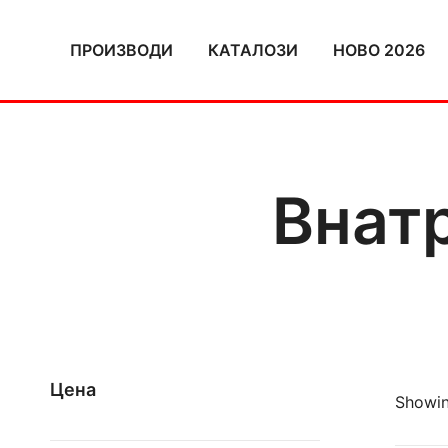
Skip
to
ПРОИЗВОДИ
КАТАЛОЗИ
НОВО 2026
content
Внат
Цена
Showin